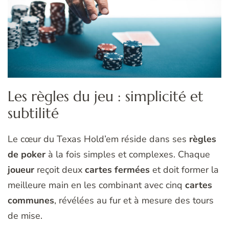
Les règles du jeu : simplicité et
subtilité
Le cœur du Texas Hold’em réside dans ses
règles
de poker
à la fois simples et complexes. Chaque
joueur
reçoit deux
cartes fermées
et doit former la
meilleure main en les combinant avec cinq
cartes
communes
, révélées au fur et à mesure des tours
de mise.