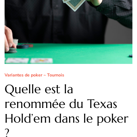
Variantes de poker ~ Tournois
Quelle est la
renommée du Texas
Hold’em dans le poker
?