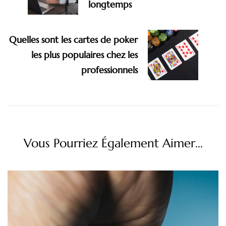
longtemps
Quelles sont les cartes de poker
les plus populaires chez les
professionnels
Vous Pourriez Également Aimer...