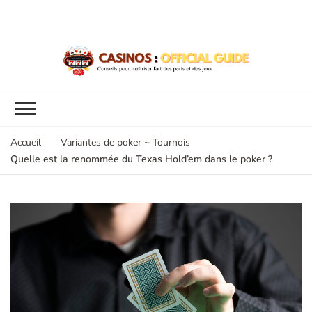
Accueil
Variantes de poker ~ Tournois
Quelle est la renommée du Texas Hold’em dans le poker ?