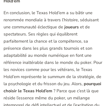
Hold’em
En conclusion, le Texas Hold’em a su bâtir une
renommée mondiale à travers l’histoire, séduisant
une communauté éclectique de
joueurs
et de
spectateurs. Ses règles qui équilibrent
parfaitement la chance et la compétence, sa
présence dans les plus grands tournois et son
adaptabilité au monde numérique en font une
référence inaltérable dans le monde du poker. Pour
les novices comme pour les vétérans, le Texas
Hold’em représente le summum de la stratégie, de
la psychologie et du frisson du jeu. Alors,
pourquoi
choisir le Texas Hold’em
? Parce que c’est là que
réside l’essence même du poker, un mélange
intemporel de défi intellectuel et de l’excitation du