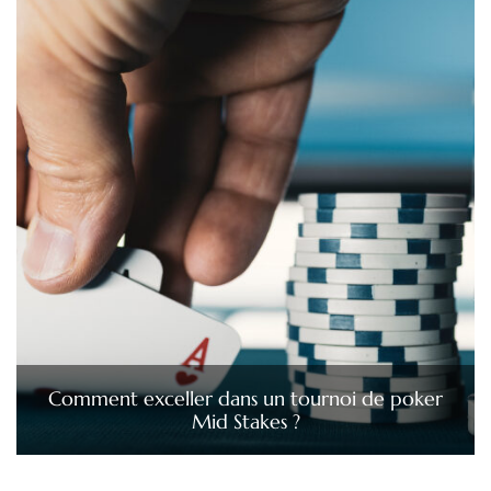
Comment exceller dans un tournoi de poker
Mid Stakes ?