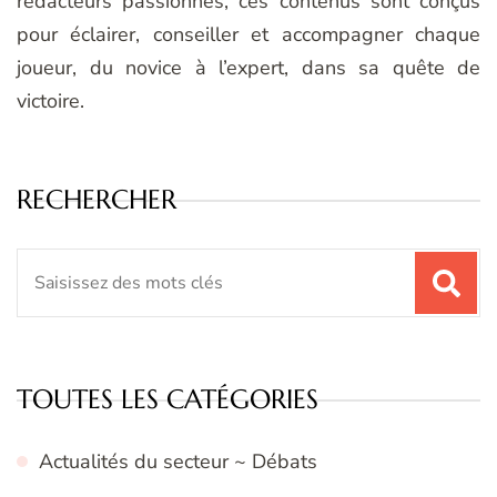
rédacteurs passionnés, ces contenus sont conçus
pour éclairer, conseiller et accompagner chaque
joueur, du novice à l’expert, dans sa quête de
victoire.
RECHERCHER
Recherche
pour
:
TOUTES LES CATÉGORIES
Actualités du secteur ~ Débats