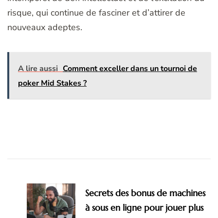
risque, qui continue de fasciner et d’attirer de
nouveaux adeptes.
A lire aussi
Comment exceller dans un tournoi de
poker Mid Stakes ?
Navigation
d'article
Secrets des bonus de machines
à sous en ligne pour jouer plus