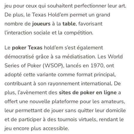
jeu pour ceux qui souhaitent perfectionner leur art.
De plus, le Texas Hold’em permet un grand
nombre de
joueurs
à la
table
, favorisant
l’interaction sociale et la compétition.
Le
poker Texas
hold’em s’est également
démocratisé grâce à sa médiatisation. Les World
Series of Poker (WSOP), lancés en 1970, ont
adopté cette variante comme format principal,
contribuant à son rayonnement international. De
plus, l’avènement des
sites de poker en ligne
a
offert une nouvelle plateforme pour les amateurs,
leur permettant de jouer sans quitter leur domicile
et de participer à des tournois virtuels, rendant le
jeu encore plus accessible.