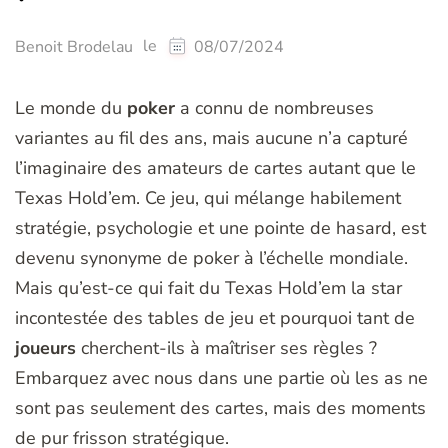
le
Benoit Brodelau
08/07/2024
Le monde du
poker
a connu de nombreuses
variantes au fil des ans, mais aucune n’a capturé
l’imaginaire des amateurs de cartes autant que le
Texas Hold’em. Ce jeu, qui mélange habilement
stratégie, psychologie et une pointe de hasard, est
devenu synonyme de poker à l’échelle mondiale.
Mais qu’est-ce qui fait du Texas Hold’em la star
incontestée des tables de jeu et pourquoi tant de
joueurs
cherchent-ils à maîtriser ses règles ?
Embarquez avec nous dans une partie où les as ne
sont pas seulement des cartes, mais des moments
de pur frisson stratégique.