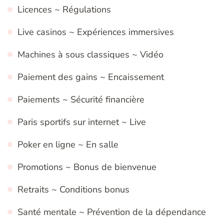
Licences ~ Régulations
Live casinos ~ Expériences immersives
Machines à sous classiques ~ Vidéo
Paiement des gains ~ Encaissement
Paiements ~ Sécurité financière
Paris sportifs sur internet ~ Live
Poker en ligne ~ En salle
Promotions ~ Bonus de bienvenue
Retraits ~ Conditions bonus
Santé mentale ~ Prévention de la dépendance