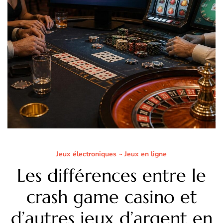
Jeux électroniques ~ Jeux en ligne
Les différences entre le
crash game casino et
d’autres jeux d’argent en