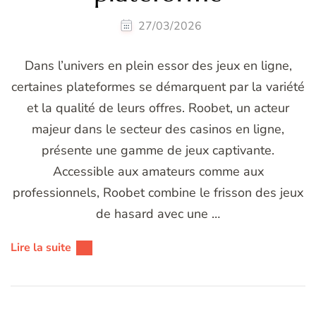
27/03/2026
Dans l’univers en plein essor des jeux en ligne,
certaines plateformes se démarquent par la variété
et la qualité de leurs offres. Roobet, un acteur
majeur dans le secteur des casinos en ligne,
présente une gamme de jeux captivante.
Accessible aux amateurs comme aux
professionnels, Roobet combine le frisson des jeux
de hasard avec une …
Lire la suite