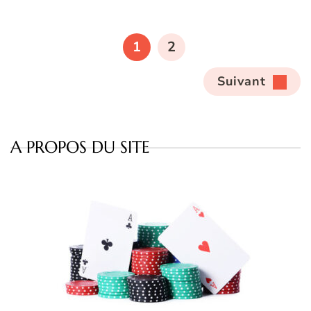
Pagination
des
PAGE
PAGE
1
2
publications
Suivant
A PROPOS DU SITE