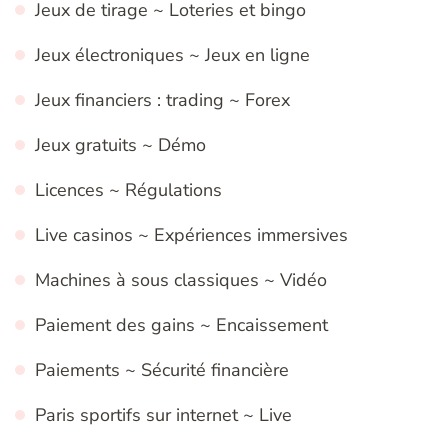
Jeux de tirage ~ Loteries et bingo
Jeux électroniques ~ Jeux en ligne
Jeux financiers : trading ~ Forex
Jeux gratuits ~ Démo
Licences ~ Régulations
Live casinos ~ Expériences immersives
Machines à sous classiques ~ Vidéo
Paiement des gains ~ Encaissement
Paiements ~ Sécurité financière
Paris sportifs sur internet ~ Live