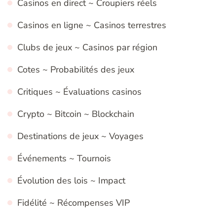
Casinos en direct ~ Croupiers réels
Casinos en ligne ~ Casinos terrestres
Clubs de jeux ~ Casinos par région
Cotes ~ Probabilités des jeux
Critiques ~ Évaluations casinos
Crypto ~ Bitcoin ~ Blockchain
Destinations de jeux ~ Voyages
Événements ~ Tournois
Évolution des lois ~ Impact
Fidélité ~ Récompenses VIP