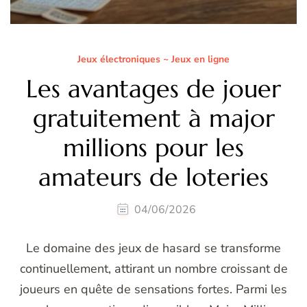
Jeux électroniques ~ Jeux en ligne
Les avantages de jouer
gratuitement à major
millions pour les
amateurs de loteries
04/06/2026
Le domaine des jeux de hasard se transforme
continuellement, attirant un nombre croissant de
joueurs en quête de sensations fortes. Parmi les