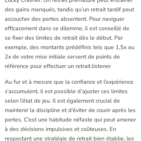
des gains manqués, tandis qu’un retrait tardif peut
accoucher des pertes absentent. Pour naviguer
efficacement dans ce dilemme, il est conseillé de
se fixer des limites de retrait dès le début. Par
exemple, des montants prédéfinis tels que 1,5x ou
2x de votre mise initiale servent de points de
référence pour effectuer un retrait.listener
Au fur et à mesure que la confiance et l’expérience
s’accumulent, il est possible d’ajuster ces limites
selon l’état de jeu. Il est également crucial de
maintenir la discipline et d’éviter de courir après les
pertes. C’est une habitude néfaste qui peut amener
à des décisions impulsives et coûteuses. En
respectant une stratégie de retrait bien établie, les