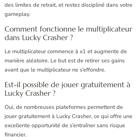
des limites de retrait, et restez discipliné dans votre
gameplay.
Comment fonctionne le multiplicateur
dans Lucky Crasher ?
Le multiplicateur commence à x1 et augmente de
manière aléatoire. Le but est de retirer ses gains
avant que le multiplicateur ne s’effondre.
Est-il possible de jouer gratuitement à
Lucky Crasher ?
Oui, de nombreuses plateformes permettent de
jouer gratuitement à Lucky Crasher, ce qui offre une
excellente opportunité de s’entraîner sans risque
financier.