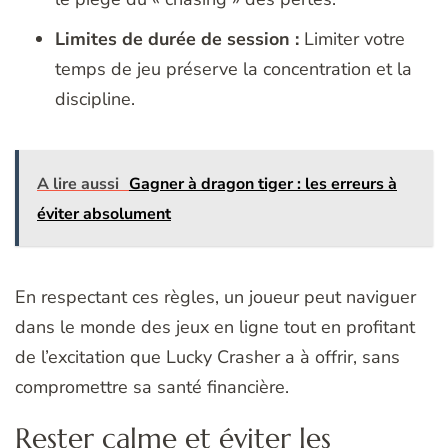
Limites de durée de session :
Limiter votre
temps de jeu préserve la concentration et la
discipline.
A lire aussi
Gagner à dragon tiger : les erreurs à
éviter absolument
En respectant ces règles, un joueur peut naviguer
dans le monde des jeux en ligne tout en profitant
de l’excitation que Lucky Crasher a à offrir, sans
compromettre sa santé financière.
Rester calme et éviter les