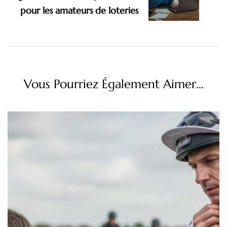
pour les amateurs de loteries
Vous Pourriez Également Aimer...