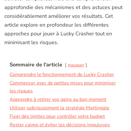
approfondie des mécanismes et des astuces peut
considérablement améliorer vos résultats. Cet
article explore en profondeur les différentes
approches pour jouer à Lucky Crasher tout en
minimisant les risques.
Sommaire de l'article
masquer
Comprendre le fonctionnement de Lucky Crasher
Commencer avec de petites mises pour minimiser
les risques
Apprendre à retirer vos gains au bon moment
Utiliser judicieusement la stratégie Martingale
Fixer des limites pour contrôler votre budget
Rester calme et éviter les décisions impulsives