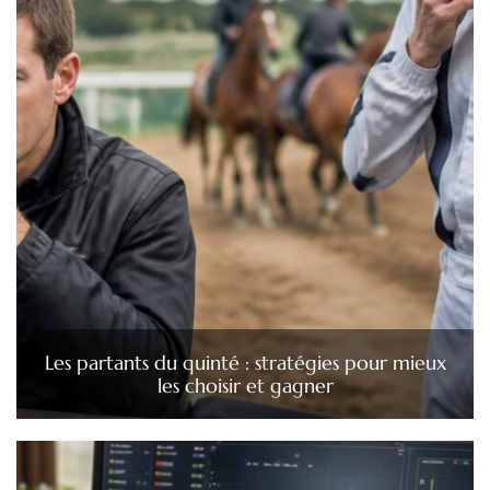
Les partants du quinté : stratégies pour mieux
les choisir et gagner