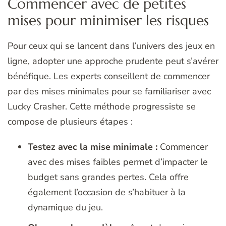
Commencer avec de petites
mises pour minimiser les risques
Pour ceux qui se lancent dans l’univers des jeux en
ligne, adopter une approche prudente peut s’avérer
bénéfique. Les experts conseillent de commencer
par des mises minimales pour se familiariser avec
Lucky Crasher. Cette méthode progressiste se
compose de plusieurs étapes :
Testez avec la mise minimale :
Commencer
avec des mises faibles permet d’impacter le
budget sans grandes pertes. Cela offre
également l’occasion de s’habituer à la
dynamique du jeu.