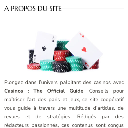
A PROPOS DU SITE
Plongez dans l’univers palpitant des casinos avec
Casinos : The Official Guide
. Conseils pour
maîtriser l’art des paris et jeux, ce site coopératif
vous guide à travers une multitude d’articles, de
revues et de stratégies. Rédigés par des
rédacteurs passionnés, ces contenus sont conçus