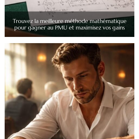
Trouvez la meilleure méthode mathématique
pour gagner au PMU et maximisez vos gains