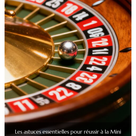
Les astuces essentielles pour réussir à la Mini