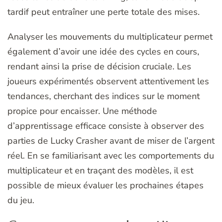
tardif peut entraîner une perte totale des mises.
Analyser les mouvements du multiplicateur permet
également d’avoir une idée des cycles en cours,
rendant ainsi la prise de décision cruciale. Les
joueurs expérimentés observent attentivement les
tendances, cherchant des indices sur le moment
propice pour encaisser. Une méthode
d’apprentissage efficace consiste à observer des
parties de Lucky Crasher avant de miser de l’argent
réel. En se familiarisant avec les comportements du
multiplicateur et en traçant des modèles, il est
possible de mieux évaluer les prochaines étapes
du jeu.