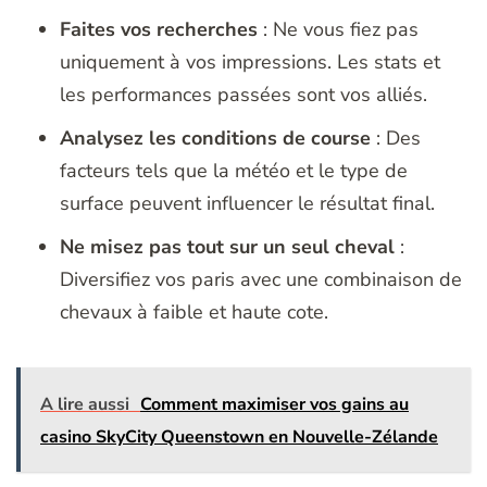
Faites vos recherches
: Ne vous fiez pas
uniquement à vos impressions. Les stats et
les performances passées sont vos alliés.
Analysez les conditions de course
: Des
facteurs tels que la météo et le type de
surface peuvent influencer le résultat final.
Ne misez pas tout sur un seul cheval
:
Diversifiez vos paris avec une combinaison de
chevaux à faible et haute cote.
A lire aussi
Comment maximiser vos gains au
casino SkyCity Queenstown en Nouvelle-Zélande