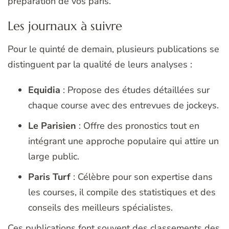
préparation de vos paris.
Les journaux à suivre
Pour le quinté de demain, plusieurs publications se
distinguent par la qualité de leurs analyses :
Equidia
: Propose des études détaillées sur
chaque course avec des entrevues de jockeys.
Le Parisien
: Offre des pronostics tout en
intégrant une approche populaire qui attire un
large public.
Paris Turf
: Célèbre pour son expertise dans
les courses, il compile des statistiques et des
conseils des meilleurs spécialistes.
Ces publications font souvent des classements des