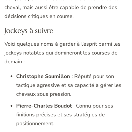
cheval, mais aussi être capable de prendre des
décisions critiques en course.
Jockeys à suivre
Voici quelques noms à garder à l’esprit parmi les
jockeys notables qui domineront les courses de
demain :
Christophe Soumillon
: Réputé pour son
tactique agressive et sa capacité à gérer les
chevaux sous pression.
Pierre-Charles Boudot
: Connu pour ses
finitions précises et ses stratégies de
positionnement.