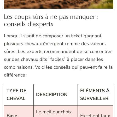
Les coups sûrs à ne pas manquer :
conseils d’experts
Lorsqu’il s’agit de composer un ticket gagnant,
plusieurs chevaux émergent comme des valeurs
sûres. Les experts recommandent de se concentrer
sur des chevaux dits “faciles” à placer dans les
combinaisons. Voici les conseils qui peuvent faire la
différence :
TYPE DE
ÉLÉMENTS À
DESCRIPTION
CHEVAL
SURVEILLER
Le meilleur choix
Base
Excellent taux