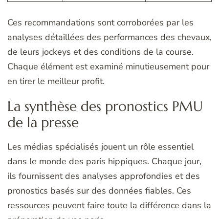
Ces recommandations sont corroborées par les
analyses détaillées des performances des chevaux,
de leurs jockeys et des conditions de la course.
Chaque élément est examiné minutieusement pour
en tirer le meilleur profit.
La synthèse des pronostics PMU
de la presse
Les médias spécialisés jouent un rôle essentiel
dans le monde des paris hippiques. Chaque jour,
ils fournissent des analyses approfondies et des
pronostics basés sur des données fiables. Ces
ressources peuvent faire toute la différence dans la