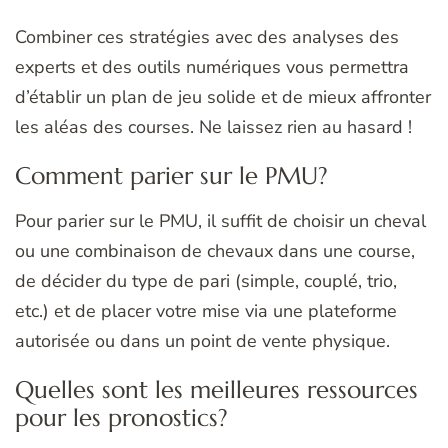
Combiner ces stratégies avec des analyses des
experts et des outils numériques vous permettra
d’établir un plan de jeu solide et de mieux affronter
les aléas des courses. Ne laissez rien au hasard !
Comment parier sur le PMU?
Pour parier sur le PMU, il suffit de choisir un cheval
ou une combinaison de chevaux dans une course,
de décider du type de pari (simple, couplé, trio,
etc.) et de placer votre mise via une plateforme
autorisée ou dans un point de vente physique.
Quelles sont les meilleures ressources
pour les pronostics?