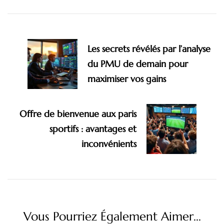
Navigation
d'article
Les secrets révélés par l’analyse
du PMU de demain pour
maximiser vos gains
Offre de bienvenue aux paris
sportifs : avantages et
inconvénients
Vous Pourriez Également Aimer...