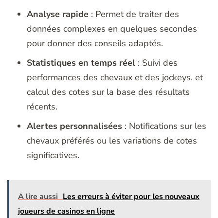
Analyse rapide
: Permet de traiter des
données complexes en quelques secondes
pour donner des conseils adaptés.
Statistiques en temps réel
: Suivi des
performances des chevaux et des jockeys, et
calcul des cotes sur la base des résultats
récents.
Alertes personnalisées
: Notifications sur les
chevaux préférés ou les variations de cotes
significatives.
A lire aussi
Les erreurs à éviter pour les nouveaux
joueurs de casinos en ligne