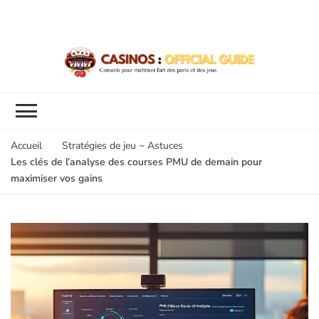
Accueil
Stratégies de jeu ~ Astuces
Les clés de l’analyse des courses PMU de demain pour
maximiser vos gains