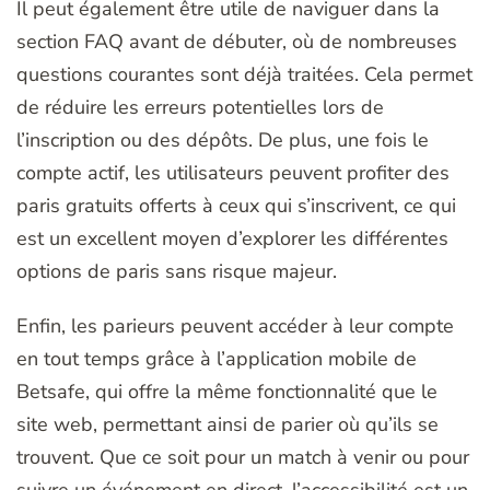
Il peut également être utile de naviguer dans la
section FAQ avant de débuter, où de nombreuses
questions courantes sont déjà traitées. Cela permet
de réduire les erreurs potentielles lors de
l’inscription ou des dépôts. De plus, une fois le
compte actif, les utilisateurs peuvent profiter des
paris gratuits offerts à ceux qui s’inscrivent, ce qui
est un excellent moyen d’explorer les différentes
options de paris sans risque majeur.
Enfin, les parieurs peuvent accéder à leur compte
en tout temps grâce à l’application mobile de
Betsafe, qui offre la même fonctionnalité que le
site web, permettant ainsi de parier où qu’ils se
trouvent. Que ce soit pour un match à venir ou pour
suivre un événement en direct, l’accessibilité est un