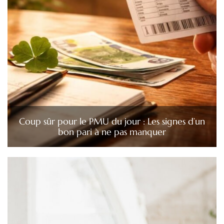
Coup sûr pour le PMU du jour : Les signes d’un
bon pari à ne pas manquer