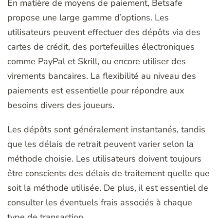
En matière de moyens de paiement, Betsafe
propose une large gamme d’options. Les
utilisateurs peuvent effectuer des dépôts via des
cartes de crédit, des portefeuilles électroniques
comme PayPal et Skrill, ou encore utiliser des
virements bancaires. La flexibilité au niveau des
paiements est essentielle pour répondre aux
besoins divers des joueurs.
Les dépôts sont généralement instantanés, tandis
que les délais de retrait peuvent varier selon la
méthode choisie. Les utilisateurs doivent toujours
être conscients des délais de traitement quelle que
soit la méthode utilisée. De plus, il est essentiel de
consulter les éventuels frais associés à chaque
type de transaction.