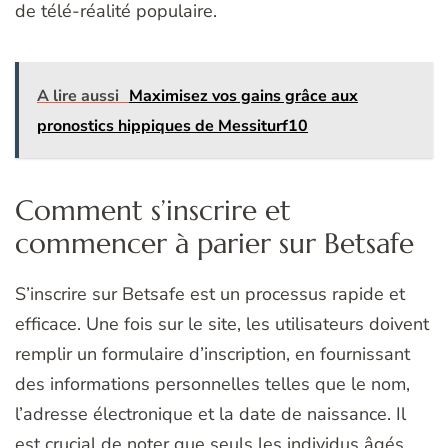
de télé-réalité populaire.
A lire aussi
Maximisez vos gains grâce aux
pronostics hippiques de Messiturf10
Comment s’inscrire et
commencer à parier sur Betsafe
S’inscrire sur Betsafe est un processus rapide et
efficace. Une fois sur le site, les utilisateurs doivent
remplir un formulaire d’inscription, en fournissant
des informations personnelles telles que le nom,
l’adresse électronique et la date de naissance. Il
est crucial de noter que seuls les individus âgés