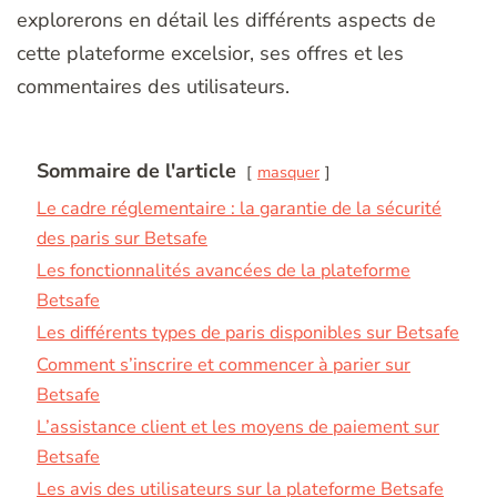
explorerons en détail les différents aspects de
cette plateforme excelsior, ses offres et les
commentaires des utilisateurs.
Sommaire de l'article
masquer
Le cadre réglementaire : la garantie de la sécurité
des paris sur Betsafe
Les fonctionnalités avancées de la plateforme
Betsafe
Les différents types de paris disponibles sur Betsafe
Comment s’inscrire et commencer à parier sur
Betsafe
L’assistance client et les moyens de paiement sur
Betsafe
Les avis des utilisateurs sur la plateforme Betsafe