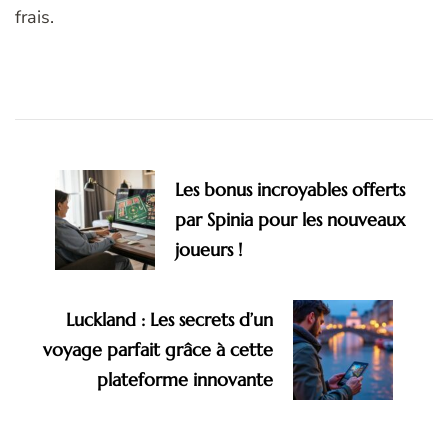
frais.
Navigation
d'article
Les bonus incroyables offerts
par Spinia pour les nouveaux
joueurs !
Luckland : Les secrets d’un
voyage parfait grâce à cette
plateforme innovante