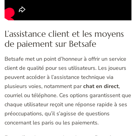
L’assistance client et les moyens
de paiement sur Betsafe
Betsafe met un point d’honneur à offrir un service
client de qualité pour ses utilisateurs. Les joueurs
peuvent accéder à l’assistance technique via
plusieurs voies, notamment par
chat en direct
,
courriel ou téléphone. Ces options garantissent que
chaque utilisateur reçoit une réponse rapide à ses
préoccupations, qu’il s’agisse de questions
concernant les paris ou les paiements.