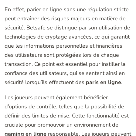
En effet, parier en ligne sans une régulation stricte
peut entraîner des risques majeurs en matière de
sécurité. Betsafe se distingue par son utilisation de
technologies de cryptage avancées, ce qui garantit
que les informations personnelles et financières
des utilisateurs sont protégées lors de chaque
transaction. Ce point est essentiel pour instiller la
confiance des utilisateurs, qui se sentent ainsi en
sécurité lorsqu’ils effectuent des
paris en ligne
.
Les joueurs peuvent également bénéficier
d’options de contrôle, telles que la possibilité de
définir des limites de mise. Cette fonctionnalité est
cruciale pour promouvoir un environnement de
gaming en ligne
responsable. Les joueurs peuvent