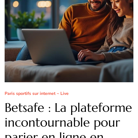
Paris sportifs sur internet ~ Live
Betsafe : La plateforme
incontournable pour
parier en ligne en