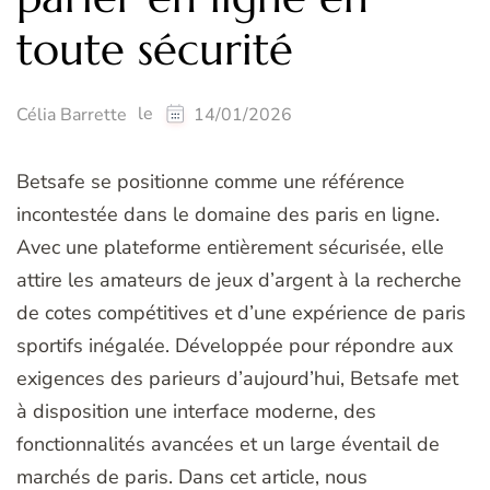
toute sécurité
le
Célia Barrette
14/01/2026
Betsafe se positionne comme une référence
incontestée dans le domaine des paris en ligne.
Avec une plateforme entièrement sécurisée, elle
attire les amateurs de jeux d’argent à la recherche
de cotes compétitives et d’une expérience de paris
sportifs inégalée. Développée pour répondre aux
exigences des parieurs d’aujourd’hui, Betsafe met
à disposition une interface moderne, des
fonctionnalités avancées et un large éventail de
marchés de paris. Dans cet article, nous