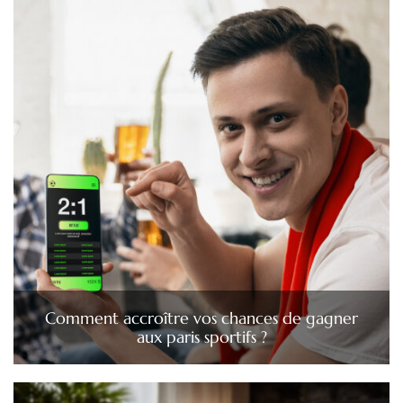
Comment accroître vos chances de gagner
aux paris sportifs ?